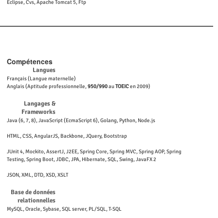
Eclipse, Cvs, Apache Tomcat 5, Ftp
Compétences
Langues
Français (Langue maternelle)
Anglais (Aptitude professionnelle,
950/990
au
TOEIC
en 2009)
Langages &
Frameworks
Java (6, 7, 8), JavaScript (EcmaScript 6), Golang, Python, Node.js
HTML, CSS, AngularJS, Backbone, JQuery, Bootstrap
JUnit 4, Mockito, AssertJ, J2EE, Spring Core, Spring MVC, Spring AOP, Spring
Testing, Spring Boot, JDBC, JPA, Hibernate, SQL, Swing, JavaFX 2
JSON, XML, DTD, XSD, XSLT
Base de données
relationnelles
MySQL, Oracle, Sybase, SQL server, PL/SQL, T-SQL