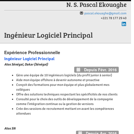
N. S. Pascal Ekouaghe
pascal.ekouaghe@gmail.com
+221 78 177 29 40
Ingénieur Logiciel Principal
Expérience Professionnelle
Ingénieur Logiciel Principal
Atos Sénégal, Dakar (Sénégal)
Depuis Févr. 2016
Gère une équipe de 10 ingénieurs logiciels (du profil junior à senior)
Aide mon équipe offshore à devenir autonome et proactive
Conçoit des formations pour mon équipe et plus globalement mes
collègues
Offre des solutions techniques respectant les spécificités de nos clients
Consulté pour le choix des outils de développement de la compagnie
comme l’intégration continue ou la gestion de versions
Crée des sessions de recrutement mettant en avant les compétences
attendues
Atos SN
Depuis Avr. 2016