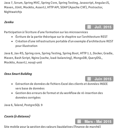
Java 7, Scrum, Spring MVC, Spring Core, Spring Testing, Javascript, AngularJS,
Maven, JUnit, Mockito, AssertJ, HTTP API, SOAP (Apache CXF), Protractor,
Nightwatchjs
Zenika
Juil. 2015
Participation à l’écriture d’une formation sur les microservices
Écriture de la partie théorique sur le chapitre sur l’architecture REST
Création d’une infrastructure portable d’un exemple d’architecture REST
pour illustration
Java 8, Jax-RS, Spring core, Spring Testing, Spring Boot, HTTP 1.1, Docker, Gradle,
Maven, Bash Script, Nginx (cache, load-balancing), MongoDB, QueryDSL,
Mockito, AssertJ, nosql-unit
Ocea Smart Building
Juin 2015
Extraction de données de fichiers Excel des clients et données INSEE
vers base de données
Gestion des erreurs de format et du workflow de ré-insertion des
données corrigées
Java 6, Talend, PostgreSQL 9
Caceis
(à distance)
Mars - Mai 2015
Site mobile pour la gestion des valeurs liquidatives (finance de marché)