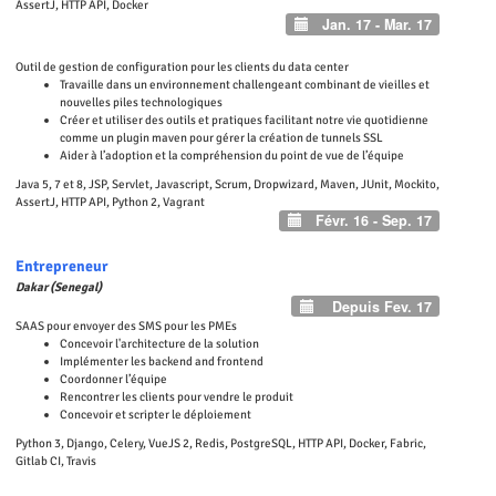
AssertJ, HTTP API, Docker
Jan. 17 - Mar. 17
Outil de gestion de configuration pour les clients du data center
Travaille dans un environnement challengeant combinant de vieilles et
nouvelles piles technologiques
Créer et utiliser des outils et pratiques facilitant notre vie quotidienne
comme un plugin maven pour gérer la création de tunnels SSL
Aider à l’adoption et la compréhension du point de vue de l’équipe
Java 5, 7 et 8, JSP, Servlet, Javascript, Scrum, Dropwizard, Maven, JUnit, Mockito,
AssertJ, HTTP API, Python 2, Vagrant
Févr. 16 - Sep. 17
Entrepreneur
Dakar (Senegal)
Depuis Fev. 17
SAAS pour envoyer des SMS pour les PMEs
Concevoir l'architecture de la solution
Implémenter les backend and frontend
Coordonner l’équipe
Rencontrer les clients pour vendre le produit
Concevoir et scripter le déploiement
Python 3, Django, Celery, VueJS 2, Redis, PostgreSQL, HTTP API, Docker, Fabric,
Gitlab CI, Travis