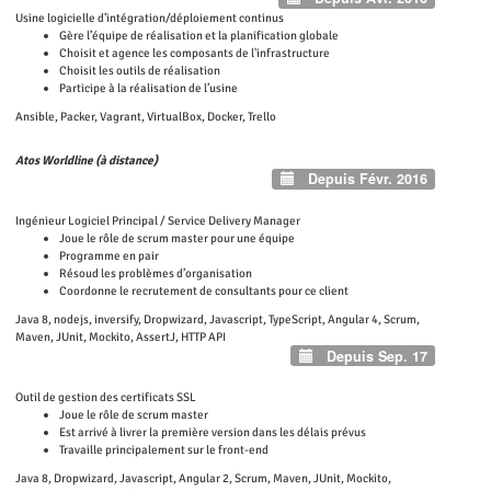
Usine logicielle d’intégration/déploiement continus
Gère l’équipe de réalisation et la planification globale
Choisit et agence les composants de l'infrastructure
Choisit les outils de réalisation
Participe à la réalisation de l’usine
Ansible, Packer, Vagrant, VirtualBox, Docker, Trello
Atos Worldline
(à distance)
Depuis Févr. 2016
Ingénieur Logiciel Principal / Service Delivery Manager
Joue le rôle de scrum master pour une équipe
Programme en pair
Résoud les problèmes d’organisation
Coordonne le recrutement de consultants pour ce client
Java 8, nodejs, inversify, Dropwizard, Javascript, TypeScript, Angular 4, Scrum,
Maven, JUnit, Mockito, AssertJ, HTTP API
Depuis Sep. 17
Outil de gestion des certificats SSL
Joue le rôle de scrum master
Est arrivé à livrer la première version dans les délais prévus
Travaille principalement sur le front-end
Java 8, Dropwizard, Javascript, Angular 2, Scrum, Maven, JUnit, Mockito,