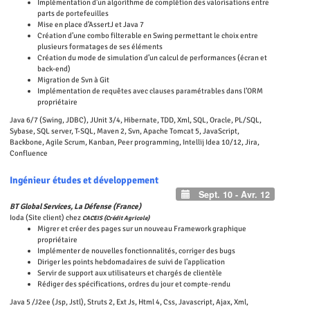
Implémentation d’un algorithme de complétion des valorisations entre
parts de portefeuilles
Mise en place d’AssertJ et Java 7
Création d’une combo filterable en Swing permettant le choix entre
plusieurs formatages de ses éléments
Création du mode de simulation d’un calcul de performances (écran et
back-end)
Migration de Svn à Git
Implémentation de requêtes avec clauses paramétrables dans l’ORM
propriétaire
Java 6/7 (Swing, JDBC), JUnit 3/4, Hibernate, TDD, Xml, SQL, Oracle, PL/SQL,
Sybase, SQL server, T-SQL, Maven 2, Svn, Apache Tomcat 5, JavaScript,
Backbone, Agile Scrum, Kanban, Peer programming, Intellij Idea 10/12, Jira,
Confluence
Ingénieur études et développement
Sept. 10 - Avr. 12
BT Global Services, La Défense (France)
Ioda (Site client) chez
CACEIS (Crédit Agricole)
Migrer et créer des pages sur un nouveau Framework graphique
propriétaire
Implémenter de nouvelles fonctionnalités, corriger des bugs
Diriger les points hebdomadaires de suivi de l’application
Servir de support aux utilisateurs et chargés de clientèle
Rédiger des spécifications, ordres du jour et compte-rendu
Java 5 /J2ee (Jsp, Jstl), Struts 2, Ext Js, Html 4, Css, Javascript, Ajax, Xml,