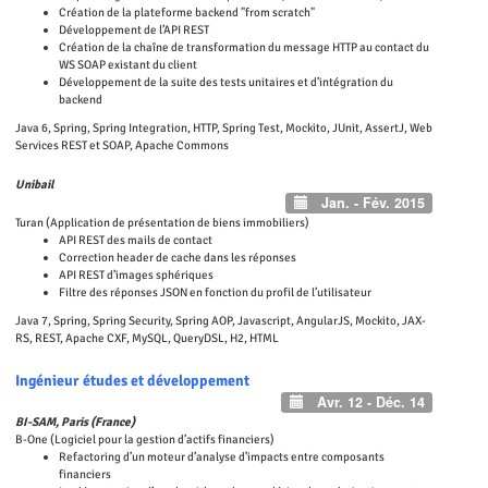
Création de la plateforme backend "from scratch"
Développement de l’API REST
Création de la chaîne de transformation du message HTTP au contact du
WS SOAP existant du client
Développement de la suite des tests unitaires et d’intégration du
backend
Java 6, Spring, Spring Integration, HTTP, Spring Test, Mockito, JUnit, AssertJ, Web
Services REST et SOAP, Apache Commons
Unibail
Jan. - Fév. 2015
Turan (Application de présentation de biens immobiliers)
API REST des mails de contact
Correction header de cache dans les réponses
API REST d’images sphériques
Filtre des réponses JSON en fonction du profil de l’utilisateur
Java 7, Spring, Spring Security, Spring AOP, Javascript, AngularJS, Mockito, JAX-
RS, REST, Apache CXF, MySQL, QueryDSL, H2, HTML
Ingénieur études et développement
Avr. 12 - Déc. 14
BI-SAM, Paris (France)
B-One (Logiciel pour la gestion d’actifs financiers)
Refactoring d’un moteur d’analyse d’impacts entre composants
financiers